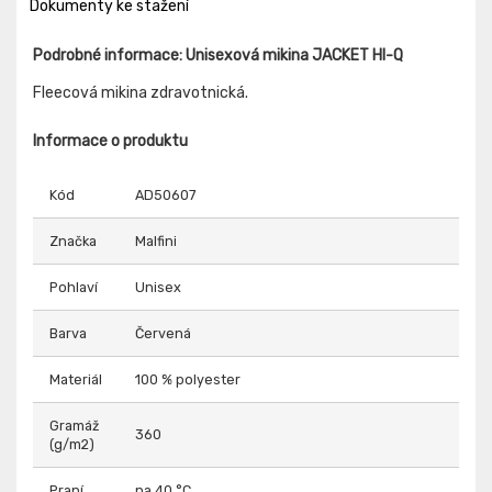
Dokumenty ke stažení
Podrobné informace: Unisexová mikina JACKET HI-Q
Fleecová mikina zdravotnická.
Informace o produktu
Kód
AD50607
Značka
Malfini
Pohlaví
Unisex
Barva
Červená
Materiál
100 % polyester
Gramáž
360
(g/m2)
Praní
na 40 °C