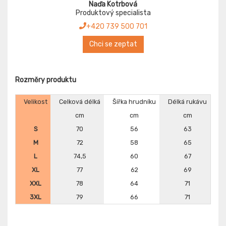
Naďa Kotrbová
Produktový specialista
+420 739 500 701
Chci se zeptat
Rozměry produktu
Velikost
Celková délká
Šířka hrudníku
Délká rukávu
cm
cm
cm
S
70
56
63
M
72
58
65
L
74,5
60
67
XL
77
62
69
XXL
78
64
71
3XL
79
66
71