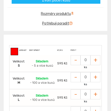
Zvolit počet kusů
Rozměry produktu
Potřebuji poradit
AD50607
DOSTUPNOST
KČ/KS:
POČET
-
+
Velikost:
Skladem
595 Kč
S
- 5 a více kusů
ks
-
+
Velikost:
Skladem
595 Kč
M
- 100 a více kusů
ks
-
+
Velikost:
Skladem
595 Kč
L
- 100 a více kusů
ks