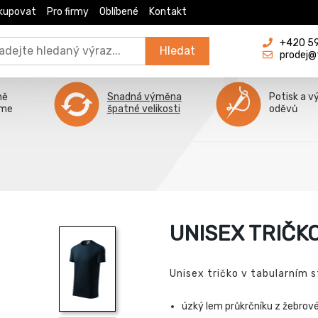
kupovat
Pro firmy
Oblíbené
Kontakt
+420 596
Hledat
prodej@
ně
Snadná výměna
Potisk a v
íme
špatné velikosti
oděvů
UNISEX TRIČK
Unisex tričko v tabularním s
úzký lem průkrčníku z žebrové