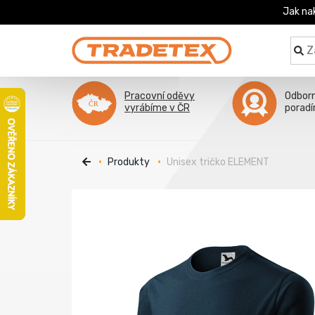
Jak na
Pracovní oděvy
Odbor
vyrábíme v ČR
porad
Produkty
Unisex tričko ELEMENT