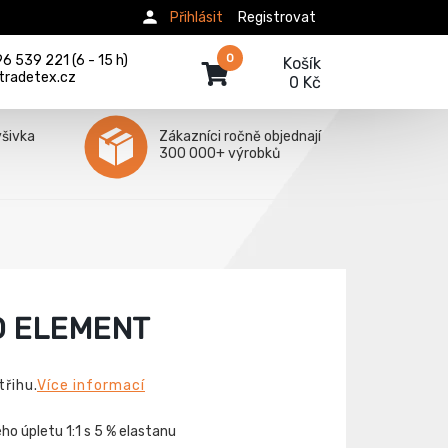
Přihlásit
Registrovat
0
 539 221 (6 - 15 h)
Košík
tradetex.cz
0 Kč
ýšivka
Zákazníci ročně objednají
300 000+ výrobků
O ELEMENT
třihu.
Více informací
ho úpletu 1:1 s 5 % elastanu