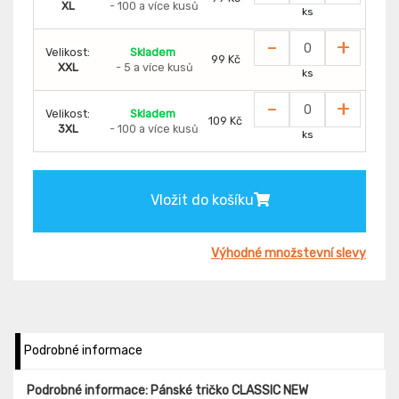
XL
- 100 a více kusů
ks
-
+
Velikost:
Skladem
99 Kč
XXL
- 5 a více kusů
ks
-
+
Velikost:
Skladem
109 Kč
3XL
- 100 a více kusů
ks
Vložit do košíku
Výhodné množstevní slevy
Podrobné informace
Podrobné informace: Pánské tričko CLASSIC NEW