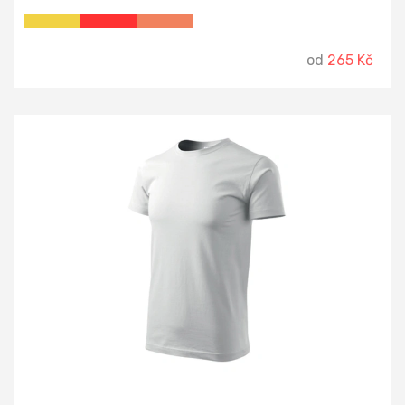
od
265 Kč