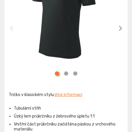
Tričko v klasickém stylu.
Více informací
Tubulární střih
Úzký lem průkrčníku z žebrového úpletu 1:1
Vnitřní část průkrčníku začištěna páskou z vrchového
materiálu