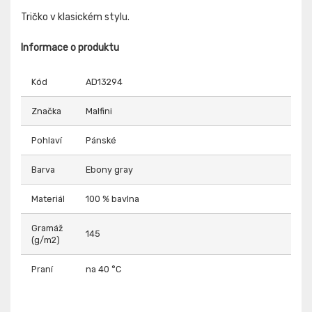
Tričko v klasickém stylu.
Informace o produktu
Kód
AD13294
Značka
Malfini
Pohlaví
Pánské
Barva
Ebony gray
Materiál
100 % bavlna
Gramáž
145
(g/m2)
Praní
na 40 °C