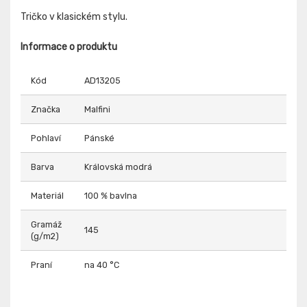
Tričko v klasickém stylu.
Informace o produktu
Kód
AD13205
Značka
Malfini
Pohlaví
Pánské
Barva
Královská modrá
Materiál
100 % bavlna
Gramáž
145
(g/m2)
Praní
na 40 °C