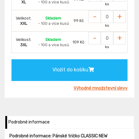
XL
- 100 a více kusů
ks
-
+
Velikost:
Skladem
99 Kč
XXL
- 100 a více kusů
ks
-
+
Velikost:
Skladem
109 Kč
3XL
- 100 a více kusů
ks
Vložit do košíku
Výhodné množstevní slevy
Podrobné informace
Podrobné informace: Pánské tričko CLASSIC NEW