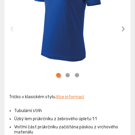
Tričko v klasickém stylu.
Více informací
Tubulární střih
Úzký lem průkrčníku z žebrového úpletu 1:1
Vnitřní část průkrčníku začištěna páskou z vrchového
materiálu