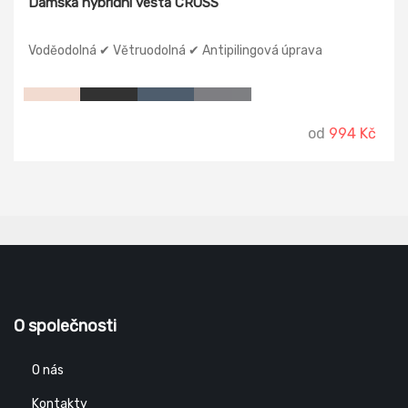
Dámská hybridní vesta CROSS
Voděodolná ✔ Větruodolná ✔ Antipilingová úprava
od
994 Kč
O společnosti
O nás
Kontakty