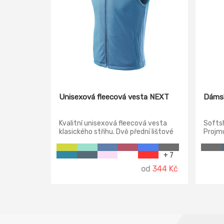
Unisexová fleecová vesta NEXT
Dámsk
Kvalitní unisexová fleecová vesta
Softs
klasického střihu. Dvě přední lištové
Projmu
kapsy na zip. Možné stáhnout dolní
siluet
lem elastickou šňůrkou. Na vnější
umíště
+ 7
straně vesty antipillingová úprava.
stažen
šňůrko
od
344 Kč