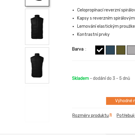
Celopropínací reverzní spirálo
Kapsy s reverzním spirálový
Lemování elastickým proužk
Kontrastní prvky
Barva
:
Skladem
- dodání do 3 - 5 dnů
Výhodné m
Rozměry produktu
Potřebuji