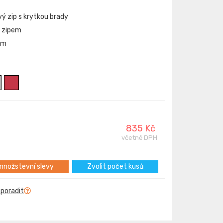
vý zip s krytkou brady
m zipem
em
835 Kč
včetně DPH
nožstevní slevy
Zvolit počet kusů
 poradit