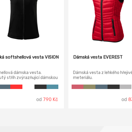
á softshellová vesta VISION
Dámská vesta EVEREST
hellová dámska vesta.
Dámská vesta z lehkého hřejiv
tý střih zvýrazňujicí dámskou
meteriálu.
u. Dvě přední kapsy na zip
né ve členicím švu. Možnost
í dolního lemu elastickou
u. 3 vrstvý softshell.
od
790 Kč
od
8