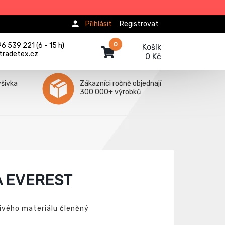
Přihlásit
Registrovat
0
 539 221 (6 - 15 h)
Košík
tradetex.cz
0 Kč
ýšivka
Zákazníci ročně objednají
300 000+ výrobků
A EVEREST
ivého materiálu členěný