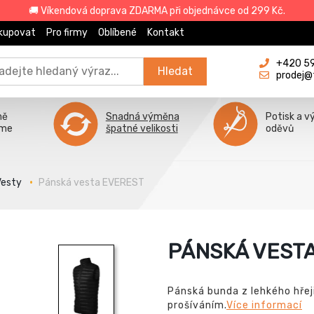
🚚 Víkendová doprava ZDARMA při objednávce od 299 Kč.
kupovat
Pro firmy
Oblíbené
Kontakt
+420 596
Hledat
prodej@
ně
Snadná výměna
Potisk a v
íme
špatné velikosti
oděvů
Vesty
Pánská vesta EVEREST
PÁNSKÁ VEST
Pánská bunda z lehkého hřej
prošíváním.
Více informací