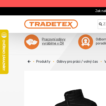
Jak na
Pracovní oděvy
Odbor
vyrábíme v ČR
porad
Produkty
Oděvy pro práci / volný čas