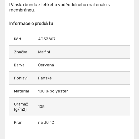
Pánská bunda z lehkého voděodolného materiálu s
membránou.
Informace o produktu
Kód
AD53807
Značka
Malfini
Barva
Červená
Pohlaví
Pánské
Materiál
100 % polyester
Gramáž
105
(g/m2)
Praní
na 30 °C