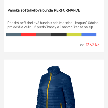
Pánská softshellová bunda PERFORMANCE
Pánská softshellová bunda s odnímatelnou krapucí. Odolná
pro děštia větru. 2 přední kapsy a 1 náprsní kapsa na zip.
Spodní lem rukávů nastavitelný suchým zipem, možnost
stažení dolního lemu šňůrkou.
od
1362 Kč