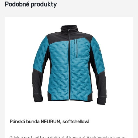
Podobné produkty
Pánská bunda NEURUM, softshellová
Odolná proti větru a dešti ✔ 3 kapsy ✔ V rukávech otvor na