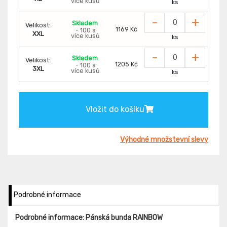
více kusů
ks
-
+
Skladem
Velikost:
1169 Kč
- 100 a
XXL
více kusů
ks
-
+
Skladem
Velikost:
1205 Kč
- 100 a
3XL
více kusů
ks
Vložit do košíku
Výhodné množstevní slevy
Podrobné informace
Podrobné informace: Pánská bunda RAINBOW