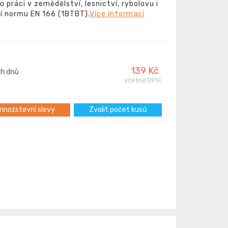
o práci v zemědělství, lesnictví, rybolovu i
í normu EN 166 (1BTBT).
Více informací
139 Kč
ch dnů
včetně DPH
nožstevní slevy
Zvolit počet kusů