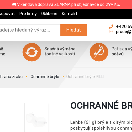
🚚 Víkendová doprava ZDARMA při objednávce od 299 Kč.
kupovat
Pro firmy
Oblíbené
Kontakt
+420 596
Hledat
prodej@
ně
Snadná výměna
Potisk a v
íme
špatné velikosti
oděvů
hrana zraku
Ochranné brýle
Ochranné brýle PILLI
OCHRANNÉ BRÝ
Lehké (61 g) brýle s čirým p
poskytují spolehlivou ochran