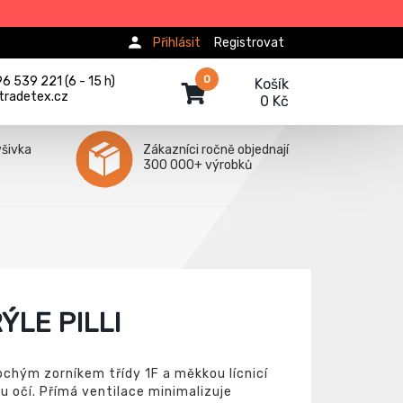
Přihlásit
Registrovat
0
 539 221 (6 - 15 h)
Košík
tradetex.cz
0 Kč
ýšivka
Zákazníci ročně objednají
300 000+ výrobků
LE PILLI
lochým zorníkem třídy 1F a měkkou lícnicí
u očí. Přímá ventilace minimalizuje