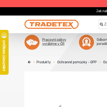
Jak na
Pracovní oděvy
Odbor
vyrábíme v ČR
porad
Produkty
Ochranné pomůcky - OPP
Oc