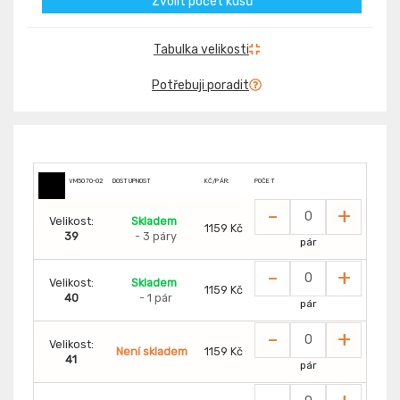
Zvolit počet kusů
Tabulka velikosti
Potřebuji poradit
VM5070-O2
DOSTUPNOST
KČ/PÁR:
POČET
-
+
Velikost:
Skladem
1159 Kč
39
- 3 páry
pár
-
+
Velikost:
Skladem
1159 Kč
40
- 1 pár
pár
-
+
Velikost:
Není skladem
1159 Kč
41
pár