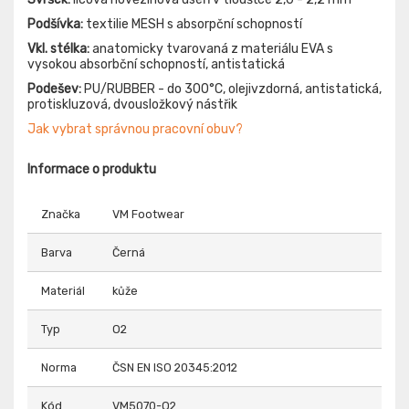
Podšívka:
textilie MESH s absorpční schopností
Vkl. stélka:
anatomicky tvarovaná z materiálu EVA s
vysokou absorbční schopností, antistatická
Podešev:
PU/RUBBER - do 300°C, olejivzdorná, antistatická,
protiskluzová, dvousložkový nástřik
Jak vybrat správnou pracovní obuv?
Informace o produktu
Značka
VM Footwear
Barva
Černá
Materiál
kůže
Typ
O2
Norma
ČSN EN ISO 20345:2012
Kód
VM5070-O2