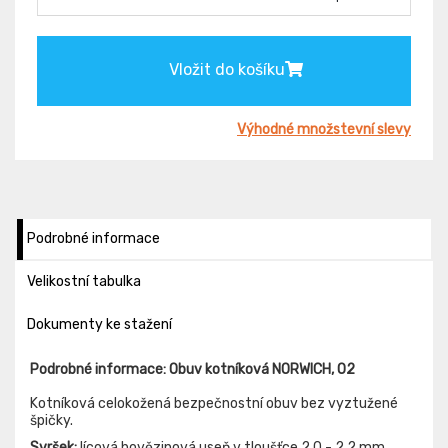
Vložit do košíku
Výhodné množstevní slevy
Podrobné informace
Velikostní tabulka
Dokumenty ke stažení
Podrobné informace: Obuv kotníková NORWICH, O2
Kotníková celokožená bezpečnostní obuv bez vyztužené
špičky.
Svršek:
lícová hovězinová useň v tloušťce 2,0 - 2,2 mm