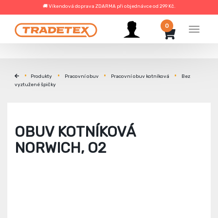
🚚 Víkendová doprava ZDARMA při objednávce od 299 Kč.
0
Menu
Produkty
Pracovní obuv
Pracovní obuv kotníková
Bez
vyztužené špičky
OBUV KOTNÍKOVÁ
NORWICH, O2