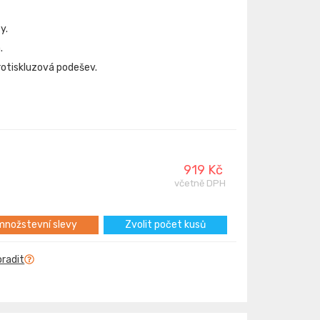
y.
.
protiskluzová podešev.
919 Kč
včetně DPH
nožstevní slevy
Zvolit počet kusů
oradit