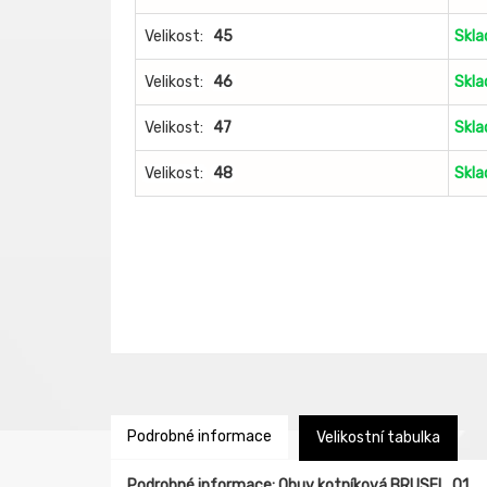
Velikost:
45
Skl
Velikost:
46
Skl
Velikost:
47
Skl
Velikost:
48
Skl
Podrobné informace
Velikostní tabulka
Podrobné informace: Obuv kotníková BRUSEL, O1