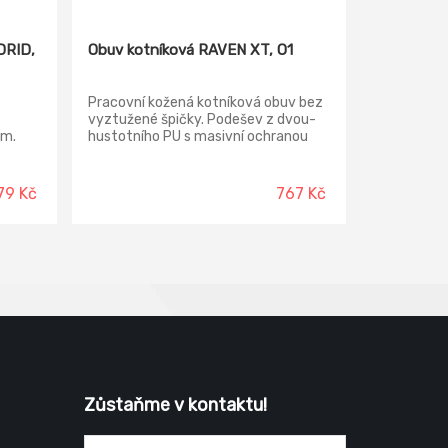
DRID,
Obuv kotníková RAVEN XT, O1
Pracovní kožená kotníková obuv bez
vyztužené špičky. Podešev z dvou-
em.
hustotního PU s masivní ochranou
proti okopu.
79 Kč
767 Kč
Zůstaňme v kontaktu!