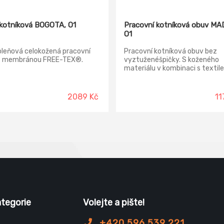
kotníková BOGOTA, O1
Pracovní kotníková obuv MA
O1
oleňová celokožená pracovní
Pracovní kotníková obuv bez
s membránou FREE-TEX®.
vyztuženéšpičky. S koženého
materiálu v kombinaci s textil
2089 Kč
11
ategorie
Volejte a pište!
+420 596 539 221