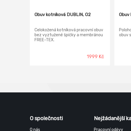
Obuv kotníková DUBLIN, O2
Obuv 
Celokožená kotníková pracovní obuv
Poloh
bez vyztužené špičky a membránou
obuv 
FREE-TEX.
1999 Kč
O společnosti
Nejžádanější k
O nás
Pracovní oděvy