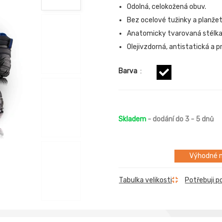
Odolná, celokožená obuv.
Bez ocelové tužinky a planžet
Anatomicky tvarovaná stélka
Olejivzdorná, antistatická a 
Barva
:
Skladem
- dodání do 3 - 5 dnů
Výhodné m
Tabulka velikosti
Potřebuji p