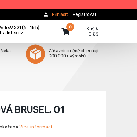
Přihlásit
Registrovat
0
 539 221 (6 - 15 h)
Košík
tradetex.cz
0 Kč
ýšivka
Zákazníci ročně objednají
300 000+ výrobků
VÁ BRUSEL, O1
lokožená.
Více informací