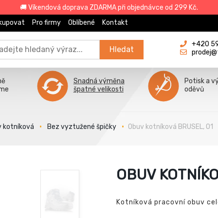
🚚 Víkendová doprava ZDARMA při objednávce od 299 Kč.
kupovat
Pro firmy
Oblíbené
Kontakt
+420 596
Hledat
prodej@
ně
Snadná výměna
Potisk a v
íme
špatné velikosti
oděvů
v kotníková
Bez vyztužené špičky
Obuv kotníková BRUSEL, O1
OBUV KOTNÍKO
Kotníková pracovní obuv ce