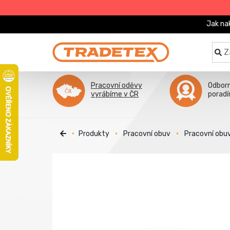
Jak na
Pracovní oděvy
Odbor
vyrábíme v ČR
porad
Produkty
Pracovní obuv
Pracovní obu