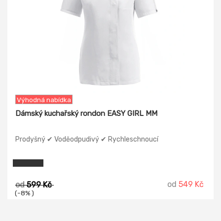
Výhodná nabídka
Dámský kuchařský rondon EASY GIRL MM
Prodyšný ✔ Voděodpudivý ✔ Rychleschnoucí
od
549 Kč
od
599 Kč
(-8% )