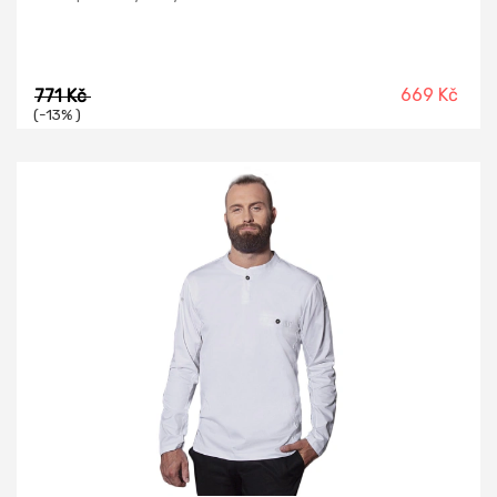
669 Kč
771 Kč
(-13% )
-21%