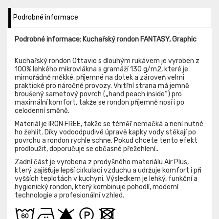
Podrobné informace
Podrobné informace: Kuchařský rondon FANTASY, Graphic
Kuchařský rondon Ottavio s dlouhým rukávem je vyroben z
100% lehkého mikrovlákna s gramáží 130 g/m2, které je
mimořádně měkké, příjemné na dotek a zároveň velmi
praktické pro náročné provozy. Vnitřní strana má jemně
broušený sametový povrch („hand peach inside“) pro
maximální komfort, takže se rondon příjemně nosí i po
celodenní směně.
Materiál je IRON FREE, takže se téměř nemačká a není nutné
ho žehlit. Díky vodoodpudivé úpravě kapky vody stékají po
povrchu a rondon rychle schne. Pokud chcete tento efekt
prodloužit, doporučuje se občasné přežehlení..
Zadní část je vyrobena z prodyšného materiálu Air Plus,
který zajišťuje lepší cirkulaci vzduchu a udržuje komfort i při
vyšších teplotách v kuchyni. Výsledkem je lehký, funkční a
hygienický rondon, který kombinuje pohodlí, moderní
technologie a profesionální vzhled.