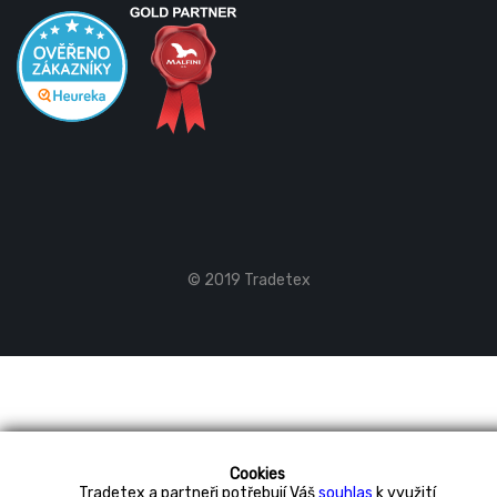
© 2019 Tradetex
Cookies
Tradetex a partneři potřebují Váš
souhlas
k využití