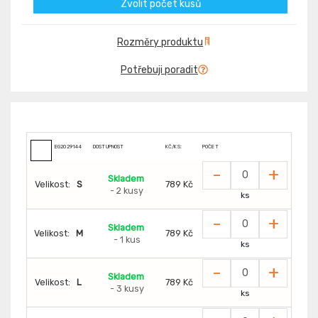
Zvolit počet kusů
Rozměry produktu
Potřebuji poradit
EG2029144
DOSTUPNOST
KČ/KS:
POČET
-
+
Skladem
Velikost:
S
789 Kč
- 2 kusy
ks
-
+
Skladem
Velikost:
M
789 Kč
- 1 kus
ks
-
+
Skladem
Velikost:
L
789 Kč
- 3 kusy
ks