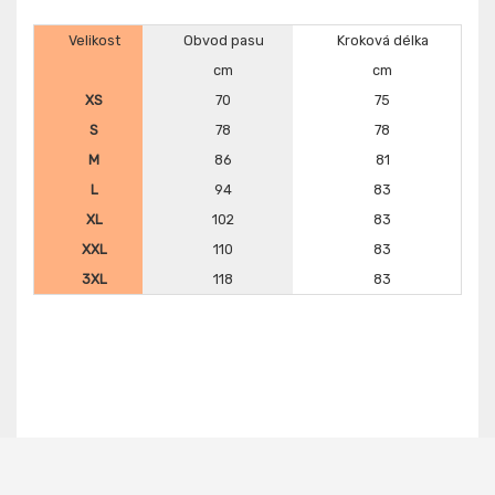
Velikost
Obvod pasu
Kroková délka
cm
cm
XS
70
75
S
78
78
M
86
81
L
94
83
XL
102
83
XXL
110
83
3XL
118
83