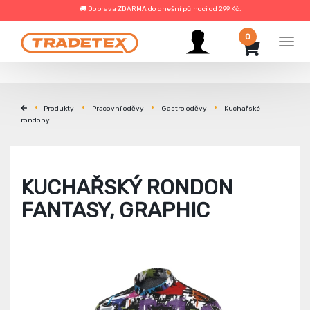
🚚 Doprava ZDARMA do dnešní půlnoci od 299 Kč.
0
Men
Produkty
Pracovní oděvy
Gastro oděvy
Kuchařské
rondony
KUCHAŘSKÝ RONDON
FANTASY, GRAPHIC