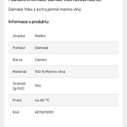
Dámské triko z extra jemné merino vlny.
Informace o produktu
Značka
Malfini
Pohlaví
Dámské
Barva
Cameo
Materiál
100 % Merino vlna
Gramáž
190
(g/m2)
Praní
na 40 °C
Kód
AD1601200