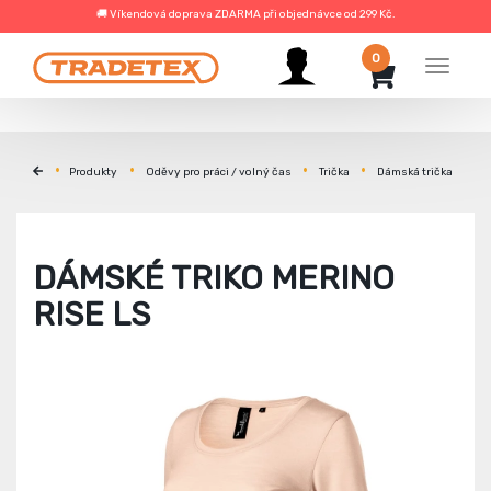
🚚 Víkendová doprava ZDARMA při objednávce od 299 Kč.
0
Menu
Produkty
Oděvy pro práci / volný čas
Trička
Dámská trička
DÁMSKÉ TRIKO MERINO
RISE LS