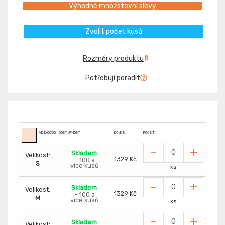
Výhodné množstevní slevy
Zvolit počet kusů
Rozměry produktu
Potřebuji poradit
AD160C500
DOSTUPNOST
KČ/KS:
POČET
-
+
Skladem
Velikost:
1329 Kč
- 100 a
S
více kusů
ks
-
+
Skladem
Velikost:
1329 Kč
- 100 a
M
více kusů
ks
-
+
Skladem
Velikost: