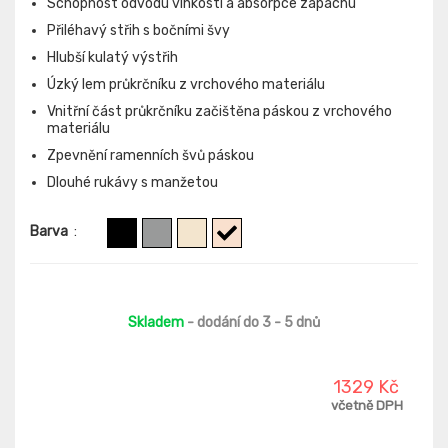
Schopnost odvodu vlhkosti a absorpce zápachu
Přiléhavý střih s bočními švy
Hlubší kulatý výstřih
Úzký lem průkrčníku z vrchového materiálu
Vnitřní část průkrčníku začištěna páskou z vrchového
materiálu
Zpevnění ramenních švů páskou
Dlouhé rukávy s manžetou
Barva
:
Skladem
- dodání do 3 - 5 dnů
1329 Kč
včetně DPH