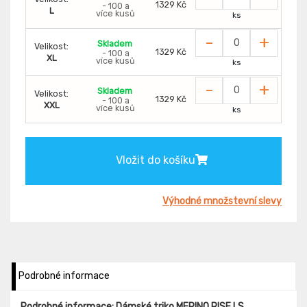
1329 Kč
- 100 a
L
více kusů
ks
-
+
Skladem
Velikost:
1329 Kč
- 100 a
XL
více kusů
ks
-
+
Skladem
Velikost:
1329 Kč
- 100 a
XXL
více kusů
ks
Vložit do košíku
Výhodné množstevní slevy
Podrobné informace
Podrobné informace: Dámské triko MERINO RISE LS