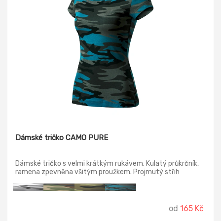
Dámské tričko CAMO PURE
Dámské tričko s velmi krátkým rukávem. Kulatý průkrčník,
ramena zpevněna všitým proužkem. Projmutý střih
zvýrazňuje dámskou siluetu.
od
165 Kč