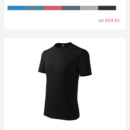
od
604 Kč