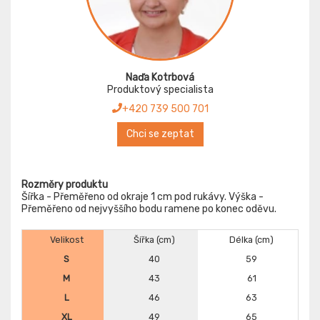
Naďa Kotrbová
Produktový specialista
+420 739 500 701
Chci se zeptat
Rozměry produktu
Šířka - Přeměřeno od okraje 1 cm pod rukávy. Výška -
Přeměřeno od nejvyššího bodu ramene po konec oděvu.
Velikost
Šířka (cm)
Délka (cm)
S
40
59
M
43
61
L
46
63
XL
49
65