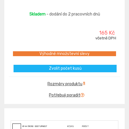
Skladem
- dodání do 2 pracovních dnů
165 Kč
včetně DPH
Výhodné množstevní slevy
Zvolit počet kusů
Rozměry produktu
Potřebuji poradit
XF44190100
DOSTUPNOST
KČ/KS:
POČET