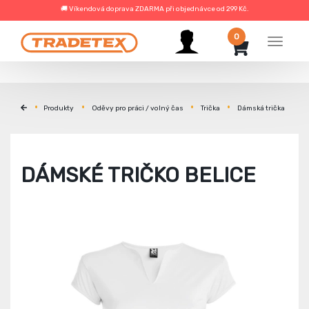
🚚 Víkendová doprava ZDARMA při objednávce od 299 Kč.
0
Menu
Produkty
Oděvy pro práci / volný čas
Trička
Dámská trička
DÁMSKÉ TRIČKO BELICE