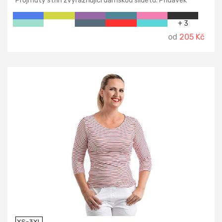
Projmutý střih zvýrazňující dámskou siluetu. Přídavek
elastanu zajišťuje stálost tvaru.
+ 3
od
205 Kč
XS-3XL