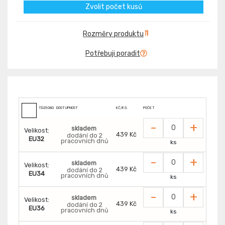
Zvolit počet kusů
Rozměry produktu
Potřebuji poradit
TD2508029000000
DOSTUPNOST
KČ/KS:
POČET
-
+
skladem
Velikost:
439 Kč
dodání do 2
EU32
pracovních dnů
ks
-
+
skladem
Velikost:
439 Kč
dodání do 2
EU34
pracovních dnů
ks
-
+
skladem
Velikost:
439 Kč
dodání do 2
EU36
pracovních dnů
ks