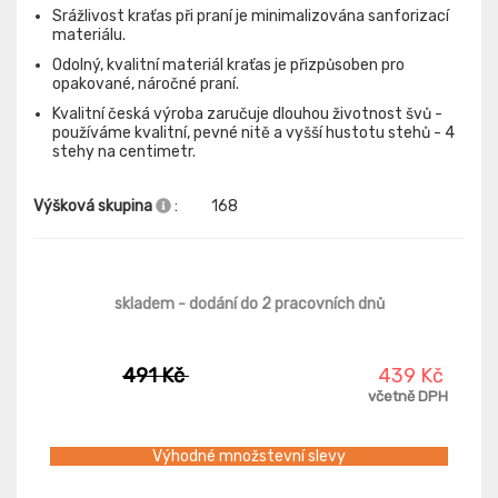
Srážlivost kraťas při praní je minimalizována sanforizací
materiálu.
Odolný, kvalitní materiál kraťas je přizpůsoben pro
opakované, náročné praní.
Kvalitní česká výroba zaručuje dlouhou životnost švů -
používáme kvalitní, pevné nitě a vyšší hustotu stehů - 4
stehy na centimetr.
Výšková skupina
:
168
skladem
- dodání do 2 pracovních dnů
491 Kč
439 Kč
včetně DPH
Výhodné množstevní slevy