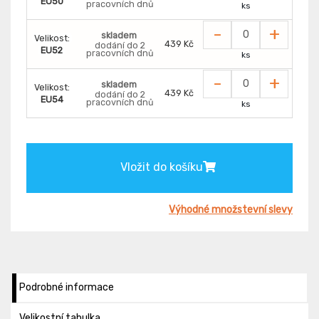
EU50
pracovních dnů
ks
-
+
skladem
Velikost:
439 Kč
dodání do 2
EU52
pracovních dnů
ks
-
+
skladem
Velikost:
439 Kč
dodání do 2
EU54
pracovních dnů
ks
Vložit do košíku
Výhodné množstevní slevy
Podrobné informace
Velikostní tabulka