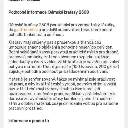
Podrobné informace: Dámské kraťasy 2508
Dámské kraťasy 2508 jsou ideální pro zdravotníky, lékařky,
do
gastronomie
a pro další pracovní profese, které ocení
pohodlí, funkčnost a odolnost.
Kraťasy mají snížený pas s pruženkou a tkanicí, což
umožňuje snadné oblékání a pohodlné nošení po celý den.
Boční nakládané kapsy poskytují praktické místo pro drobné
pracovní pomůcky, zatímco absence rozparku zajišťuje
jednoduchý a čistý vzhled. Střih kraťasů je navržen pro volný
pohyb a materiál střední gramáže (100 % bavlna, 200 g/m2)
zajišťuje pohodlí a odolnost při každodenním používání.
Materiál je sanforizovaný, takže se minimalizuje srážlivost
při praní, a díky kvalitní české výrobě, pevným nitím a vyšší
hustotě stehů mají kraťasy dlouhou životnost i při
opakovaném, náročném praní, například v prádelnách. Tyto
dámské zdravotnické kraťasy kombinují pohodlí, moderní
střih a odolný materiál, což je činí ideální volbou pro náročné
pracovní prostředí.
Informace o produktu