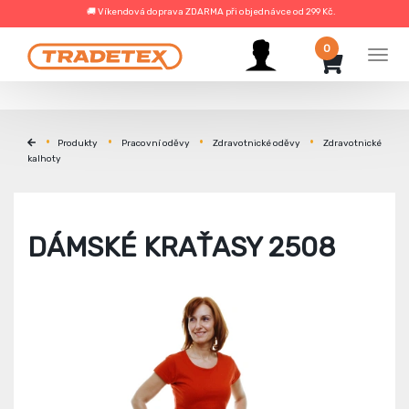
🚚 Víkendová doprava ZDARMA při objednávce od 299 Kč.
0
Men
Produkty
Pracovní oděvy
Zdravotnické oděvy
Zdravotnické
kalhoty
DÁMSKÉ KRAŤASY 2508