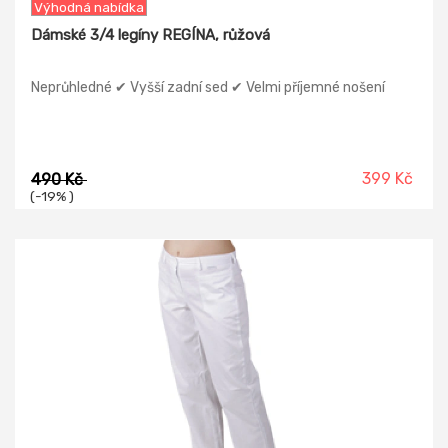
Výhodná nabídka
Dámské 3/4 legíny REGÍNA, růžová
Neprůhledné ✔ Vyšší zadní sed ✔ Velmi příjemné nošení
399 Kč
490 Kč
(-19% )