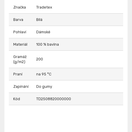
Značka
Tradetex
Barva
Bílá
Pohlaví
Dámské
Materiál
100 % bavlna
Gramáž
200
(g/m2)
Praní
na 95 °C
Zapínání
Do gumy
Kód
TD2508820000000