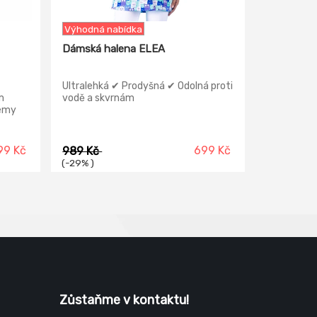
Výhodná nabídka
Dámská halena ELEA
Ultralehká ✔ Prodyšná ✔ Odolná proti
m
vodě a skvrnám
lemy
h,
kosti.
99 Kč
699 Kč
989 Kč
(-29% )
Zůstaňme v kontaktu!