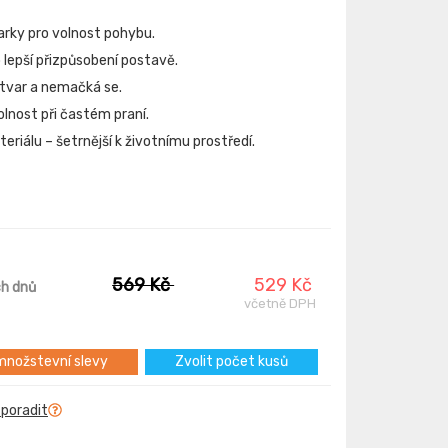
arky pro volnost pohybu.
 lepší přizpůsobení postavě.
 tvar a nemačká se.
lnost při častém praní.
riálu – šetrnější k životnímu prostředí.
569 Kč
529 Kč
ch dnů
včetně DPH
nožstevní slevy
Zvolit počet kusů
 poradit