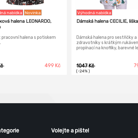
ná nabídka
Novinka
Výhodná nabídka
xová halena LEONARDO,
Dámská halena CECILIE, liška
n
 pracovní halena s potiskem
Dámská halena pro sestřičky a
.
zdravotníky s krátkým rukáve
propínací na knoflíky, barevné 
na kapsách, výstřihu a rukávec
náprsní kapsička, konfekční veli
499 Kč
7
Kč
1047 Kč
(-24% )
ategorie
Volejte a pište!