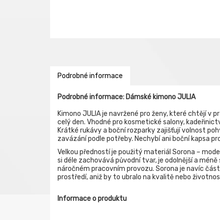
Podrobné informace
Podrobné informace: Dámské kimono JULIA
Kimono JULIA je navržené pro ženy, které chtějí v p
celý den. Vhodné pro kosmetické salony, kadeřinictv
Krátké rukávy a boční rozparky zajišťují volnost p
zavázání podle potřeby. Nechybí ani boční kapsa pro
Velkou předností je použitý materiál Sorona – mod
si déle zachovává původní tvar, je odolnější a mén
náročném pracovním provozu. Sorona je navíc částeč
prostředí, aniž by to ubralo na kvalitě nebo životnos
Informace o produktu