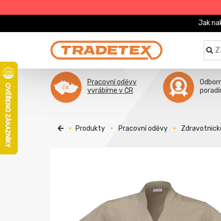
Jak na
Pracovní oděvy
Odbor
vyrábíme v ČR
porad
Produkty
Pracovní oděvy
Zdravotnick