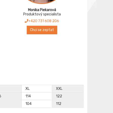
Monika Piekarová
Produktový specialista
+420 731 608 206
Chci se zeptat
XL
XXL
6
114
122
104
112