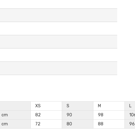
XS
S
M
L
cm
82
90
98
10
cm
72
80
88
96