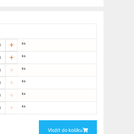
+
ks
+
ks
+
ks
+
ks
+
ks
+
ks
Vložit do košíku