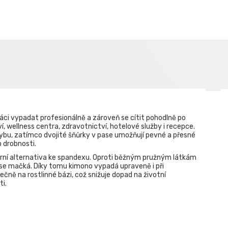
ráci vypadat profesionálně a zároveň se cítit pohodlně po
í, wellness centra, zdravotnictví, hotelové služby i recepce.
ohybu, zatímco dvojité šňůrky v pase umožňují pevné a přesné
 drobnosti.
erní alternativa ke spandexu. Oproti běžným pružným látkám
ě se mačká. Díky tomu kimono vypadá upraveně i při
ně na rostlinné bázi, což snižuje dopad na životní
ti.