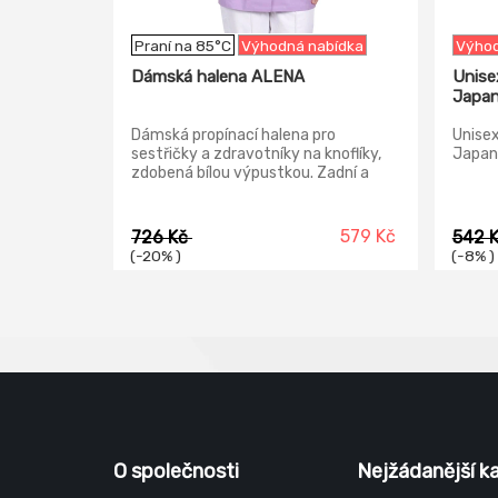
Praní na 85°C
Výhodná nabídka
Výhod
Dámská halena ALENA
Unise
Japa
Dámská propínací halena pro
Unisex
sestřičky a zdravotníky na knoflíky,
Japan
zdobená bílou výpustkou. Zadní a
přední díly s pasovými záševky, boční
kapsy s lištou. Krátký rukáv
s manžetou.
579 Kč
726 Kč
542 
(-20% )
(-8% )
O společnosti
Nejžádanější k