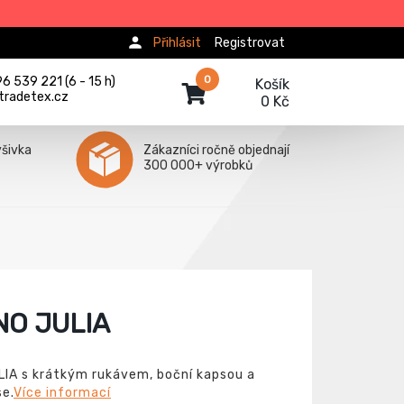
Přihlásit
Registrovat
0
 539 221 (6 - 15 h)
Košík
tradetex.cz
0 Kč
ýšivka
Zákazníci ročně objednají
300 000+ výrobků
NO JULIA
IA s krátkým rukávem, boční kapsou a
e.
Více informací