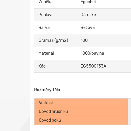
Značka
Egochef
Pohlaví
Dámské
Barva
Béžová
Gramáž (g/m2)
100
Materiál
100% bavlna
Kód
EG5500133A
Rozměry těla
Velikost
Obvod hrudníku
Obvod boků