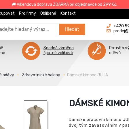
🚚 Víkendová doprava ZDARMA při objednávce od 299 Kč.
kupovat
Pro firmy
Oblíbené
Kontakt
+420 596
Hledat
prodej@
ně
Snadná výměna
Potisk a v
íme
špatné velikosti
oděvů
é oděvy
Zdravotnické haleny
Dámské kimono JULIA
DÁMSKÉ KIMO
Dámské pracovní kimono JUL
dvojitým zavazováním v pas