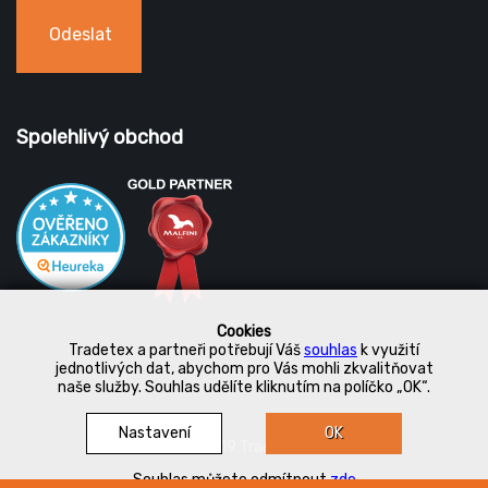
Odeslat
Spolehlivý obchod
Cookies
Tradetex a partneři potřebují Váš
souhlas
k využití
jednotlivých dat, abychom pro Vás mohli zkvalitňovat
naše služby. Souhlas udělíte kliknutím na políčko „OK“.
Nastavení
OK
© 2019 Tradetex
Souhlas můžete odmítnout
zde