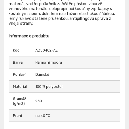
materiál, vnitřní průkrčník začištěn páskou v barvě
vrchového materiálu, celopropínací kostěný zip, kapsy s
kostěným zipem, dolní lem na stažení elastickou šňůrkou,
lemy rukávů stažené pruženkou, antipillingová úprava z
vnější strany.
Informace o produktu
Kód
AD50402-AE
Barva
Námořní modrá
Pohlaví
Dámské
Materiál
100 % polyester
Gramáž
280
(g/m2)
Praní
na 40 °C