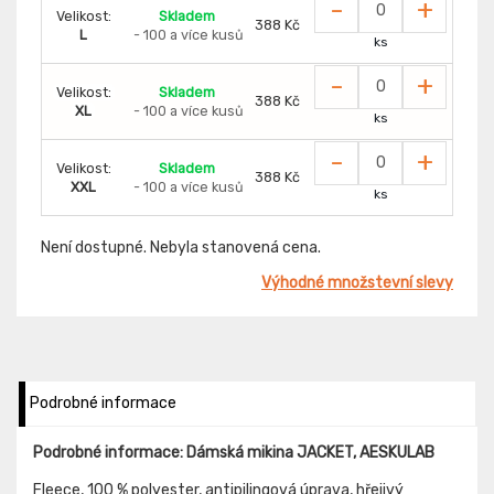
-
+
Velikost:
Skladem
388 Kč
L
- 100 a více kusů
ks
-
+
Velikost:
Skladem
388 Kč
XL
- 100 a více kusů
ks
-
+
Velikost:
Skladem
388 Kč
XXL
- 100 a více kusů
ks
Není dostupné. Nebyla stanovená cena.
Výhodné množstevní slevy
Podrobné informace
Podrobné informace: Dámská mikina JACKET, AESKULAB
Fleece, 100 % polyester, antipilingová úprava, hřejivý