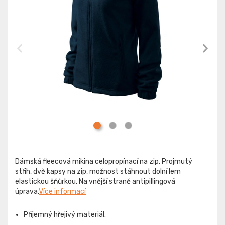
Dámská fleecová mikina celopropínací na zip. Projmutý
střih, dvě kapsy na zip, možnost stáhnout dolní lem
elastickou šňůrkou. Na vnější straně antipillingová
úprava.
Více informací
Příjemný hřejivý materiál.