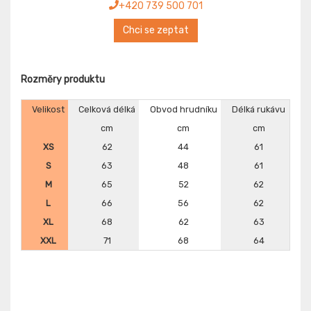
+420 739 500 701
Chci se zeptat
Rozměry produktu
Velikost
Celková délká
Obvod hrudníku
Délká rukávu
cm
cm
cm
XS
62
44
61
S
63
48
61
M
65
52
62
L
66
56
62
XL
68
62
63
XXL
71
68
64