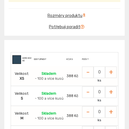
Rozměry produktu
Potřebuji poradit
AD50402-
DOSTUPNOST
KČ/KS:
POČET
AE
-
+
Velikost:
Skladem
388 Kč
XS
- 100 a více kusů
ks
-
+
Velikost:
Skladem
388 Kč
S
- 100 a více kusů
ks
-
+
Velikost:
Skladem
388 Kč
M
- 100 a více kusů
ks