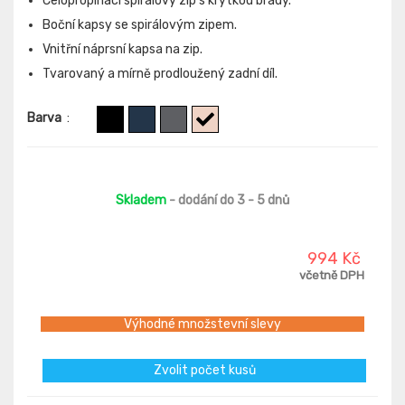
Celopropínací spirálový zip s krytkou brady.
Boční kapsy se spirálovým zipem.
Vnitřní náprsní kapsa na zip.
Tvarovaný a mírně prodloužený zadní díl.
Barva
:
Skladem
- dodání do 3 - 5 dnů
994 Kč
včetně DPH
Výhodné množstevní slevy
Zvolit počet kusů