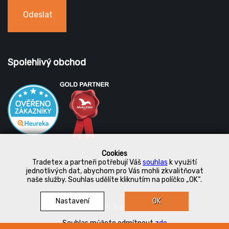
Odeslat
Spolehlivý obchod
Cookies
Tradetex a partneři potřebují Váš
souhlas
k využití
jednotlivých dat, abychom pro Vás mohli zkvalitňovat
naše služby. Souhlas udělíte kliknutím na políčko „OK“.
Nastavení
OK
© 2019 Tradetex
Souhlas můžete odmítnout
zde