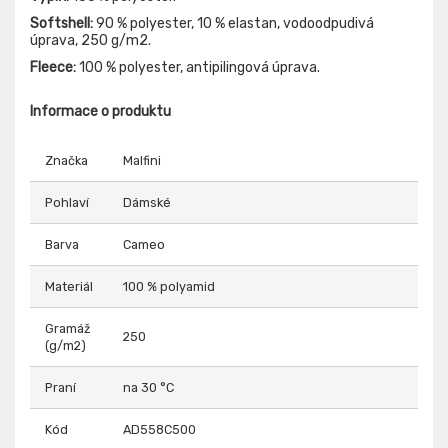
Softshell:
90 % polyester, 10 % elastan, vodoodpudivá
úprava, 250 g/m2.
Fleece:
100 % polyester, antipilingová úprava.
Informace o produktu
Značka
Malfini
Pohlaví
Dámské
Barva
Cameo
Materiál
100 % polyamid
Gramáž
250
(g/m2)
Praní
na 30 °C
Kód
AD558C500