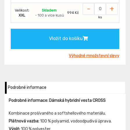
-
+
Velikost:
Skladem
994 Kč
XXL
- 100 a více kusů
ks
Vložit do košíku
Výhodné množstevní slevy
Podrobné informace
Podrobné informace: Dámská hybridní vesta CROSS
Kombinace prošívaného a softshellového materiálu.
Plátnová vazba:
100 % polyamid, vodoodpudivá úprava.
Výplň:
100 % polyester.