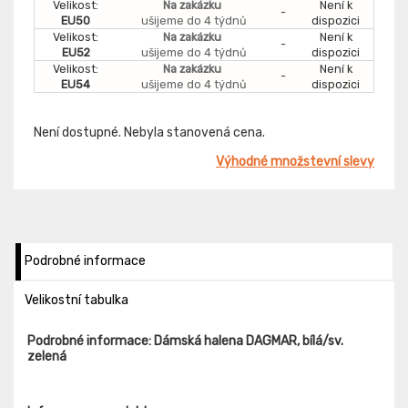
Velikost:
Na zakázku
Není k
-
EU50
ušijeme do 4 týdnů
dispozici
Velikost:
Na zakázku
Není k
-
EU52
ušijeme do 4 týdnů
dispozici
Velikost:
Na zakázku
Není k
-
EU54
ušijeme do 4 týdnů
dispozici
Není dostupné. Nebyla stanovená cena.
Výhodné množstevní slevy
Podrobné informace
Velikostní tabulka
Podrobné informace: Dámská halena DAGMAR, bílá/sv.
zelená