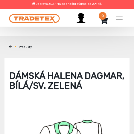
🚚 Doprava ZDARMA do dnešní půlnoci od 299 Kč.
0
Menu
Produkty
DÁMSKÁ HALENA DAGMAR,
BÍLÁ/SV. ZELENÁ