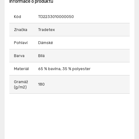
Informace o produktu
Kód
TD2233010000050
Značka
Tradetex
Pohlaví
Dámské
Barva
Bílá
Materiál
65 % bavlna, 35 % polyester
Gramáž
180
(g/m2)