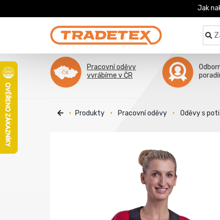
Jak na
Pracovní oděvy
Odbor
vyrábíme v ČR
porad
Produkty
Pracovní oděvy
Oděvy s pot