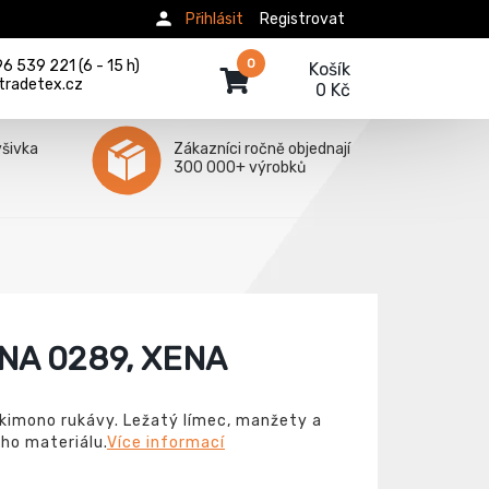
Přihlásit
Registrovat
0
 539 221 (6 - 15 h)
Košík
tradetex.cz
0 Kč
ýšivka
Zákazníci ročně objednají
300 000+ výrobků
A 0289, XENA
 kimono rukávy. Ležatý límec, manžety a
ého materiálu.
Více informací