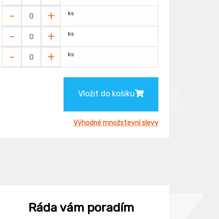
-
+
ks
-
+
ks
-
+
ks
Vložit do košíku
Výhodné množstevní slevy
Ráda vám poradím