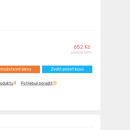
652 Kč
včetně DPH
nožstevní slevy
Zvolit počet kusů
roduktu
Potřebuji poradit