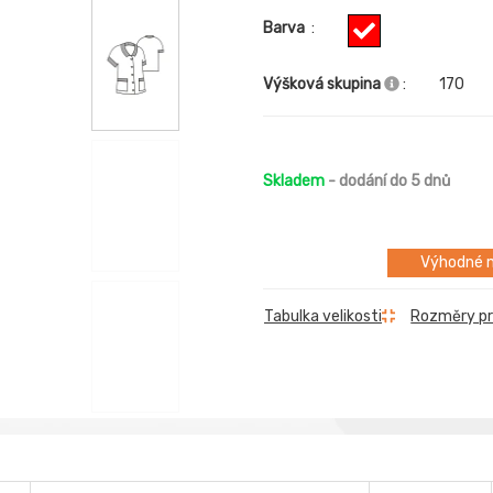
Barva
:
Výšková skupina
:
170
Skladem
- dodání do 5 dnů
Výhodné m
Rozměry p
Tabulka velikosti