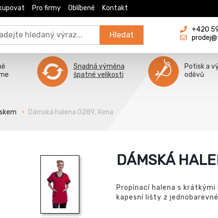
kupovat
Pro firmy
Oblíbené
Kontakt
+420 596
Hledat
prodej@
ně
Snadná výměna
Potisk a v
íme
špatné velikosti
oděvů
iskem
Dámská halena 0289, Xena
DÁMSKÁ HALEN
Propínací halena s krátkými
kapesní lišty z jednobarevn