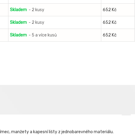
Skladem
- 2 kusy
652 Kč
Skladem
- 2 kusy
652 Kč
Skladem
- 5 a více kusů
652 Kč
límec, manžety a kapesní lišty z jednobarevného materiálu.