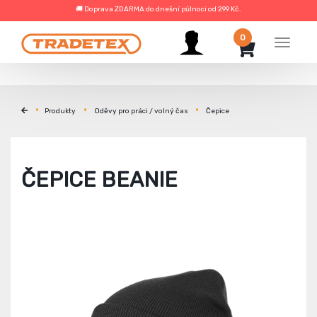
🚚 Doprava ZDARMA do dnešní půlnoci od 299 Kč.
0
Menu
Produkty
Oděvy pro práci / volný čas
Čepice
ČEPICE BEANIE