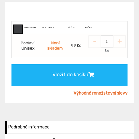
AD3159400
DOSTUPNOST
KČ/KS:
POČET
-
+
Pohlaví:
Není
99 Kč
Unisex
skladem
ks
Vložit do košíku
Výhodné množstevní slevy
Podrobné informace