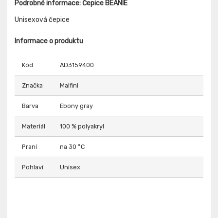
Podrobné informace: Čepice BEANIE
Unisexová čepice
Informace o produktu
Kód
AD3159400
Značka
Malfini
Barva
Ebony gray
Materiál
100 % polyakryl
Praní
na 30 °C
Pohlaví
Unisex