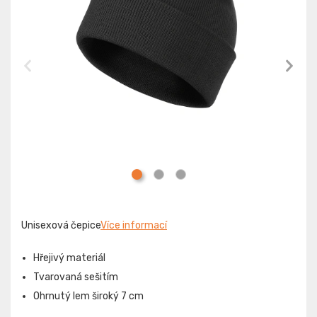
Unisexová čepice
Více informací
Hřejivý materiál
Tvarovaná sešitím
Ohrnutý lem široký 7 cm